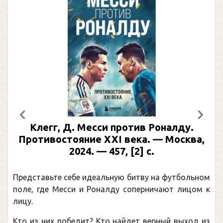
Предыдущий
След
Клегг, Д. Месси против Роналду.
Противостояние XXI века. — Москва,
2024. — 457, [2] с.
Представьте себе идеальную битву на футбольном
поле, где Месси и Роналду соперничают лицом к
лицу.
Кто из них победит? Кто найдет верный выход из