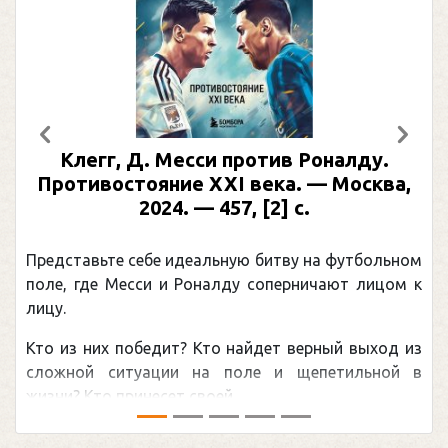
Предыдущий
След
Клегг, Д. Месси против Роналду.
Противостояние XXI века. — Москва,
2024. — 457, [2] с.
Представьте себе идеальную битву на футбольном
поле, где Месси и Роналду соперничают лицом к
лицу.
Кто из них победит? Кто найдет верный выход из
сложной ситуации на поле и щепетильной в
жизни? Кто принесет своей ...