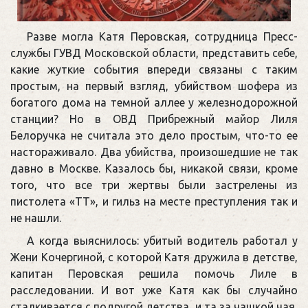
Разве могла Катя Перовская, сотрудница Пресс-
службы ГУВД Московской области, представить себе,
какие жуткие события впереди связаны с таким
простым, на первый взгляд, убийством шофера из
богатого дома на темной аллее у железнодорожной
станции? Но в ОВД Прибрежный майор Лиля
Белоручка не считала это дело простым, что-то ее
настораживало. Два убийства, произошедшие не так
давно в Москве. Казалось бы, никакой связи, кроме
того, что все три жертвы были застрелены из
пистолета «ТТ», и гильз на месте преступления так и
не нашли.
А когда выяснилось: убитый водитель работал у
Жени Кочергиной, с которой Катя дружила в детстве,
капитан Перовская решила помочь Лиле в
расследовании. И вот уже Катя как бы случайно
сталкивается с подругой детства, и та за чашкой чая,