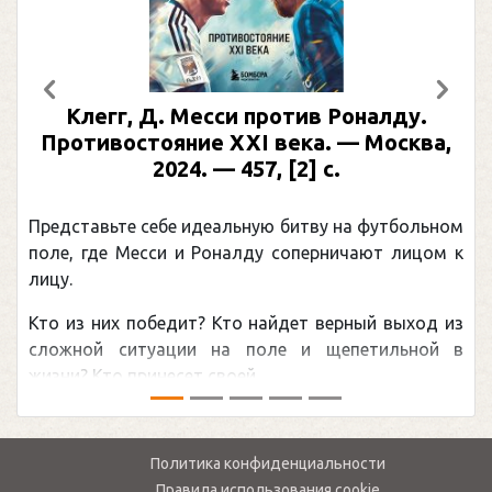
Предыдущий
След
Клегг, Д. Месси против Роналду.
Противостояние XXI века. — Москва,
2024. — 457, [2] с.
Представьте себе идеальную битву на футбольном
поле, где Месси и Роналду соперничают лицом к
лицу.
Кто из них победит? Кто найдет верный выход из
сложной ситуации на поле и щепетильной в
жизни? Кто принесет своей ...
Политика конфиденциальности
Правила использования cookie