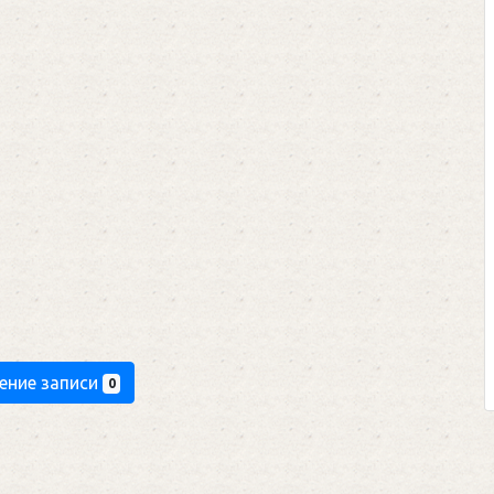
ение записи
0