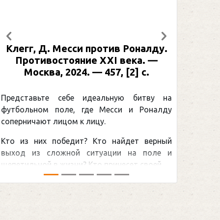
Предыдущий
Следующий
Клегг, Д. Месси против Роналду.
Противостояние XXI века. —
Москва, 2024. — 457, [2] с.
Представьте себе идеальную битву на
футбольном поле, где Месси и Роналду
соперничают лицом к лицу.
Кто из них победит? Кто найдет верный
выход из сложной ситуации на поле и
щепетильной в жизни? Кто принесет своей ...