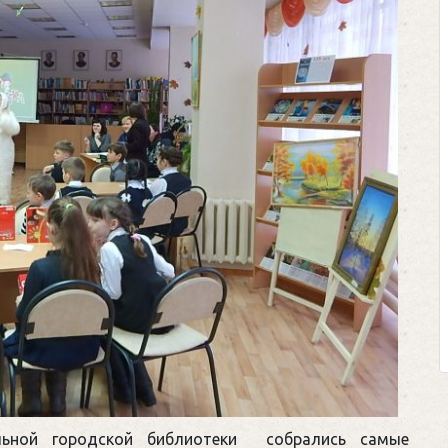
Клегг, Д. Месси против Роналду.
Противостояние XXI века. —
Москва, 2024. — 457, [2] с.
Представьте себе идеальную битву на
футбольном поле, где Месси и Роналду
соперничают лицом к лицу.
Кто из них победит? Кто найдет верный
выход из сложной ситуации на поле и
щепетильной в жизни? Кто принесет своей ...
льной городской библиотеки собрались самые