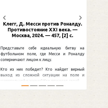
Предыдущий
Следующий
Рабинер, И. Я. Александр Овечкин
: иллюстрированная биография. —
Москва, 2024 (макет 2025). — 133,
[2] с. (Подарочные издания.
Спорт)
Погоня Александра Овечкина за
снайперским рекордом НХЛ, который
принадлежит великому канадцу Уэйну
Гретцки, — едва ли не самая обсуждаемая
хоккейная тема последних лет в мире.Перед
сезоном Национальной хоккейной лиги — ...