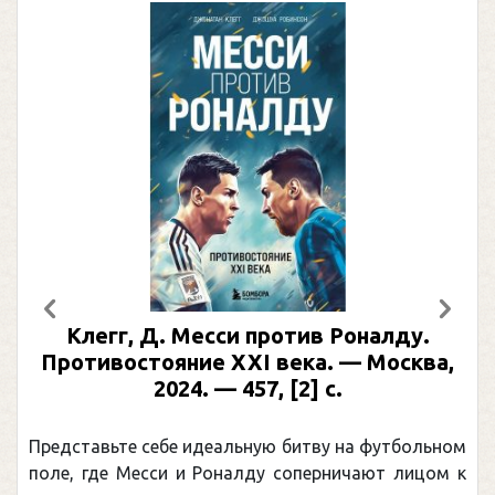
Предыдущий
След
Клегг, Д. Месси против Роналду.
Ра
Противостояние XXI века. — Москва,
и
2024. — 457, [2] с.
Моск
едставьте себе идеальную битву на футбольном
Погон
ле, где Месси и Роналду соперничают лицом к
рекор