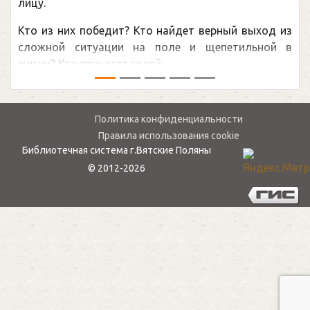
цу.
канад
о из них победит? Кто найдет верный выход из
обсуж
ожной ситуации на поле и щепетильной в
мире.
зни? Кто принесет своей ...
— ...
Политика конфиденциальности
Правила использования cookie
Библиотечная система г.Вятские Поляны
© 2012-2026