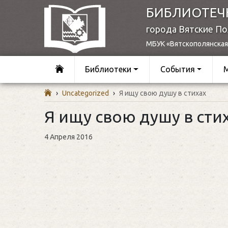
БИБЛИОТЕЧ
города Вятские П
МБУК «Вятскополянская
Библиотеки
События
›
Uncategorized
›
Я ищу свою душу в стихах
Я ищу свою душу в сти
4 Апреля 2016