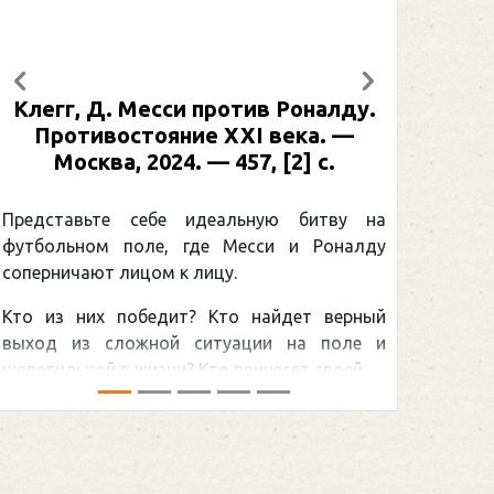
Предыдущий
Следующий
Клегг, Д. Месси против Роналду.
Противостояние XXI века. —
Москва, 2024. — 457, [2] с.
Представьте себе идеальную битву на
футбольном поле, где Месси и Роналду
соперничают лицом к лицу.
Кто из них победит? Кто найдет верный
выход из сложной ситуации на поле и
щепетильной в жизни? Кто принесет своей ...