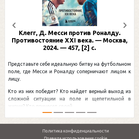
Предыдущий
След
Клегг, Д. Месси против Роналду.
Противостояние XXI века. — Москва,
2024. — 457, [2] с.
Представьте себе идеальную битву на футбольном
поле, где Месси и Роналду соперничают лицом к
лицу.
Кто из них победит? Кто найдет верный выход из
сложной ситуации на поле и щепетильной в
жизни? Кто принесет своей ...
Политика конфиденциальности
Правила использования cookie