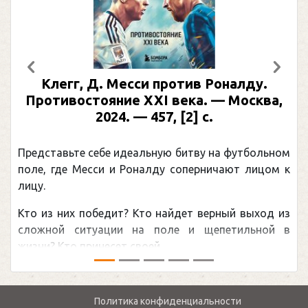
Предыдущий
След
Клегг, Д. Месси против Роналду.
Противостояние XXI века. — Москва,
2024. — 457, [2] с.
Представьте себе идеальную битву на футбольном
П
поле, где Месси и Роналду соперничают лицом к
р
лицу.
к
Кто из них победит? Кто найдет верный выход из
о
сложной ситуации на поле и щепетильной в
м
жизни? Кто принесет своей ...
—
Политика конфиденциальности