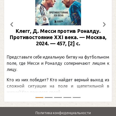
Предыдущий
След
Месси против Роналду.
Рабинер, И. Я.
ие XXI века. — Москва,
иллюстрирова
4. — 457, [2] с.
Москва, 2024 (мак
(Подарочные
 идеальную битву на футбольном
Погоня Александра 
и Роналду соперничают лицом к
рекордом НХЛ, кото
канадцу Уэйну Грет
ит? Кто найдет верный выход из
обсуждаемая хоккей
ии на поле и щепетильной в
мире.Перед сезоном Н
 своей ...
— ...
Политика конфиденциальности