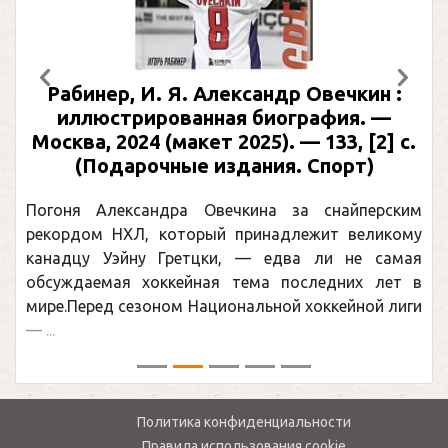
Предыдущий
След
Рабинер, И. Я. Александр Овечкин :
иллюстрированная биография. —
Москва, 2024 (макет 2025). — 133, [2] с.
(Подарочные издания. Спорт)
Погоня Александра Овечкина за снайперским
рекордом НХЛ, который принадлежит великому
канадцу Уэйну Гретцки, — едва ли не самая
обсуждаемая хоккейная тема последних лет в
мире.Перед сезоном Национальной хоккейной лиги
— ...
Политика конфиденциальности
Правила использования cookie