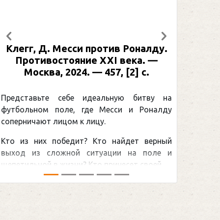
Предыдущий
Следующий
Клегг, Д. Месси против Роналду.
Рабинер
Противостояние XXI века. —
: иллюс
Москва, 2024. — 457, [2] с.
Москва,
[2] 
Представьте себе идеальную битву на
футбольном поле, где Месси и Роналду
Погоня
соперничают лицом к лицу.
снайпер
Кто из них победит? Кто найдет верный
принадл
выход из сложной ситуации на поле и
Гретцки, 
щепетильной в жизни? Кто принесет своей ...
хоккейная
сезоном Н