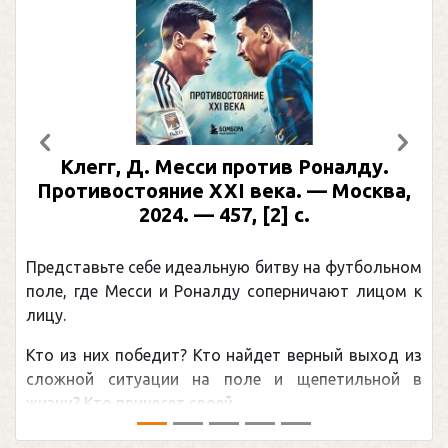
Предыдущий
След
Клегг, Д. Месси против Роналду.
Противостояние XXI века. — Москва,
2024. — 457, [2] с.
Представьте себе идеальную битву на футбольном
поле, где Месси и Роналду соперничают лицом к
лицу.
Кто из них победит? Кто найдет верный выход из
сложной ситуации на поле и щепетильной в
жизни? Кто принесет своей ...