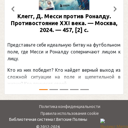
Предыдущий
След
Клегг, Д. Месси против Роналду.
Противостояние XXI века. — Москва,
2024. — 457, [2] с.
Представьте себе идеальную битву на футбольном
поле, где Месси и Роналду соперничают лицом к
лицу.
Кто из них победит? Кто найдет верный выход из
сложной ситуации на поле и щепетильной в
жизни? Кто принесет своей ...
Политика конфиденциальности
Правила использования cookie
Библиотечная система г.Вятские Поляны
© 2012-2026