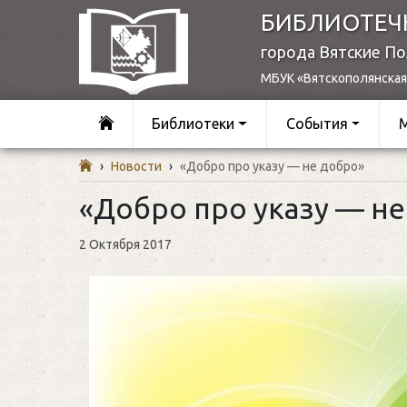
БИБЛИОТЕЧ
города Вятские П
МБУК «Вятскополянская
Библиотеки
События
›
Новости
›
«Добро про указу — не добро»
«Добро про указу — не
2 Октября 2017