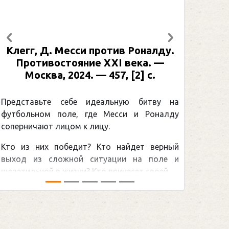
Предыдущий
Следующий
Клегг, Д. Месси против Роналду.
Противостояние XXI века. —
Москва, 2024. — 457, [2] с.
Представьте себе идеальную битву на
футбольном поле, где Месси и Роналду
соперничают лицом к лицу.
Кто из них победит? Кто найдет верный
выход из сложной ситуации на поле и
щепетильной в жизни? Кто принесет своей ...