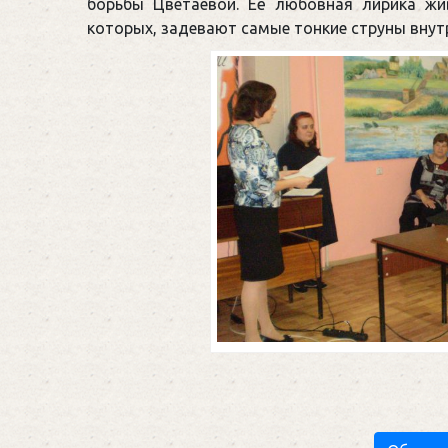
борьбы Цветаевой. Её любовная лирика жи
которых, задевают самые тонкие струны внут