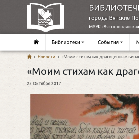
БИБЛИОТЕЧ
города Вятские П
МБУК «Вятскополянская
Библиотеки
События
›
Новости
›
«Моим стихам как драгоценным вин
«Моим стихам как дра
23 Октября 2017