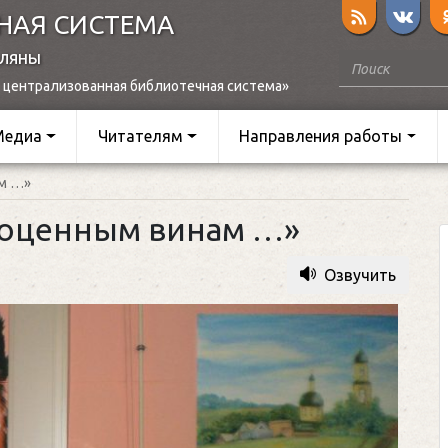
НАЯ СИСТЕМА
оляны
 централизованная библиотечная система»
Медиа
Читателям
Направления работы
ам …»
гоценным винам …»
Озвучить