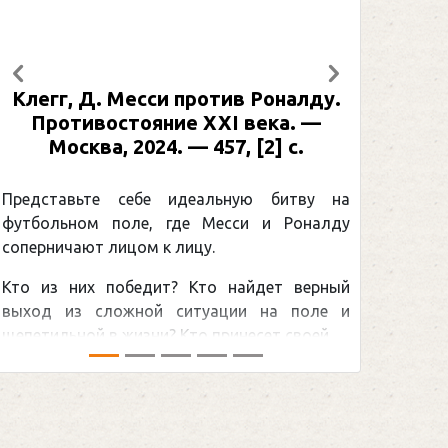
Предыдущий
Следующий
Клегг, Д. Месси против Роналду.
Рабине
Противостояние XXI века. —
: иллю
Москва, 2024. — 457, [2] с.
Москва
[2] 
Представьте себе идеальную битву на
футбольном поле, где Месси и Роналду
Погоня
соперничают лицом к лицу.
снайпер
Кто из них победит? Кто найдет верный
принадл
выход из сложной ситуации на поле и
Гретцки,
щепетильной в жизни? Кто принесет своей ...
хоккейна
сезоном Н