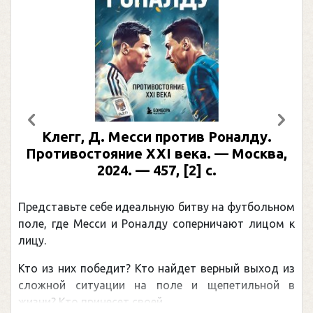
Предыдущий
След
 против Роналду.
Рабинер, И. Я. Алек
XI века. — Москва,
иллюстрированная
457, [2] с.
Москва, 2024 (макет 20
(Подарочные изд
ьную битву на футбольном
Погоня Александра Овечк
алду соперничают лицом к
рекордом НХЛ, который п
канадцу Уэйну Гретцки, 
о найдет верный выход из
обсуждаемая хоккейная т
 поле и щепетильной в
мире.Перед сезоном Национ
 ...
— ...