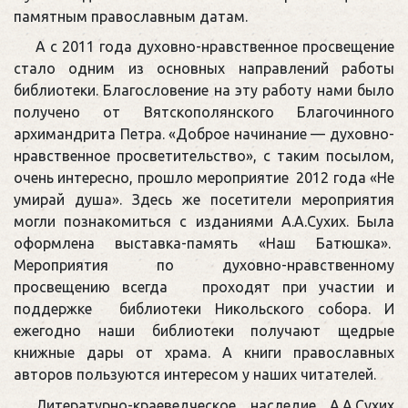
памятным православным датам.
А с 2011 года духовно-нравственное просвещение
стало одним из основных направлений работы
библиотеки. Благословение на эту работу нами было
получено от Вятскополянского Благочинного
архимандрита Петра. «Доброе начинание — духовно-
нравственное просветительство», с таким посылом,
очень интересно, прошло мероприятие 2012 года «Не
умирай душа». Здесь же посетители мероприятия
могли познакомиться с изданиями А.А.Сухих. Была
оформлена выставка-память «Наш Батюшка».
Мероприятия по духовно-нравственному
просвещению всегда проходят при участии и
поддержке библиотеки Никольского собора. И
ежегодно наши библиотеки получают щедрые
книжные дары от храма. А книги православных
авторов пользуются интересом у наших читателей.
Литературно-краеведческое наследие А.А.Сухих