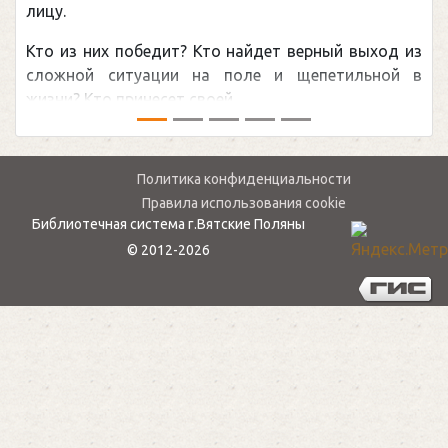
рекордом НХЛ, который принадлежит великом
канадцу Уэйну Гретцки, — едва ли не сама
обсуждаемая хоккейная тема последних лет 
мире.Перед сезоном Национальной хоккейной лиг
— ...
Политика конфиденциальности
Правила использования cookie
Библиотечная система г.Вятские Поляны
© 2012-2026