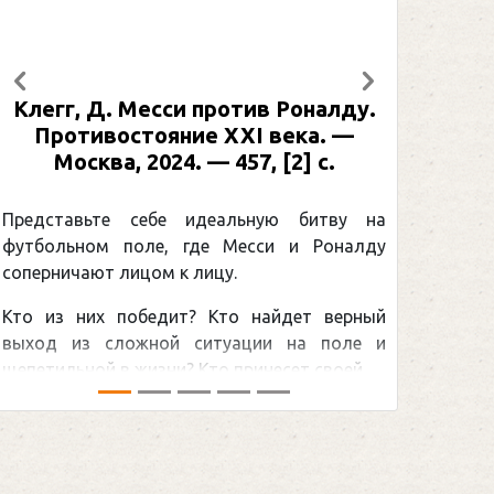
Предыдущий
Следующий
Клегг, Д. Месси против Роналду.
Рабине
Противостояние XXI века. —
: иллю
Москва, 2024. — 457, [2] с.
Москва
[2] 
Представьте себе идеальную битву на
футбольном поле, где Месси и Роналду
Погоня
соперничают лицом к лицу.
снайпер
Кто из них победит? Кто найдет верный
принадл
выход из сложной ситуации на поле и
Гретцки,
щепетильной в жизни? Кто принесет своей ...
хоккейна
сезоном Н