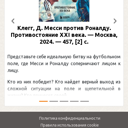
Предыдущий
След
Клегг, Д. Месси против Роналду.
Противостояние XXI века. — Москва,
2024. — 457, [2] с.
Представьте себе идеальную битву на футбольном
поле, где Месси и Роналду соперничают лицом к
лицу.
Кто из них победит? Кто найдет верный выход из
сложной ситуации на поле и щепетильной в
жизни? Кто принесет своей ...
Политика конфиденциальности
Правила использования cookie