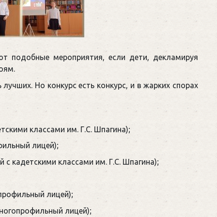
ют подобные мероприятия, если дети, декламируя
оям.
учших. Но конкурс есть конкурс, и в жарких спорах
скими классами им. Г.С. Шпагина);
фильный лицей);
с кадетскими классами им. Г.С. Шпагина);
профильный лицей);
ногопрофильный лицей);