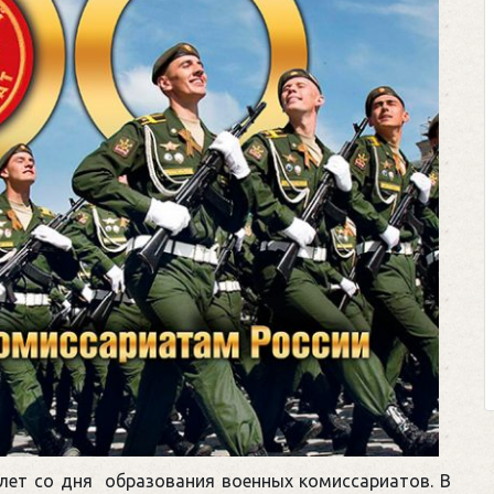
Клегг, Д. Месси против Роналду.
Противостояние XXI века. —
Москва, 2024. — 457, [2] с.
Представьте себе идеальную битву на
футбольном поле, где Месси и Роналду
соперничают лицом к лицу.
Кто из них победит? Кто найдет верный
выход из сложной ситуации на поле и
щепетильной в жизни? Кто принесет своей ...
 лет со дня образования военных комиссариатов. В