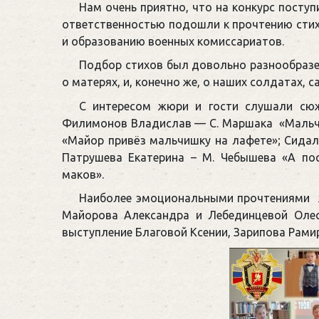
Нам очень приятно, что на конкурс поступ
ответственностью подошли к прочтению сти
и образованию военных комиссариатов.
Подбор стихов был довольно разнообразен
о матерях, и, конечно же, о наших солдатах
С интересом жюри и гости слушали сюж
Филимонов Владислав — С. Маршака «Мальчик
«Майор привёз мальчишку на лафете»; Сидале
Патрушева Екатерина – М. Чебышева «А по
маков».
Наиболее эмоциональными прочтениями ж
Майорова Александра и Лебединцевой Олес
выступление Благовой Ксении, Зарипова Рами