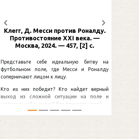
Предыдущий
Следующий
Рабинер, И. Я. Александр Овечкин
: иллюстрированная биография. —
Москва, 2024 (макет 2025). — 133,
[2] с. (Подарочные издания.
Спорт)
Погоня Александра Овечкина за
снайперским рекордом НХЛ, который
принадлежит великому канадцу Уэйну
Гретцки, — едва ли не самая обсуждаемая
хоккейная тема последних лет в мире.Перед
сезоном Национальной хоккейной лиги — ...