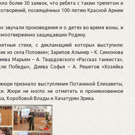
ило более 30 заявок, что ребята с таким трепетом и
хотворений, посвящённых 100-летию Красной Армии
: звучали произведения и о детях во время воны, и
, самоотверженно защищавших Родину.
етные стихи, с декламацией которых выступили:
 из села Поповки»; Зарипов Альмир – К. Симонова
ева Марьям – А. Твардовского «Рассказ танкиста»,
сле Победы», Диева Софья – А. Решетов «Хозяйка
юри признало выступления Потаниной Елизаветы,
и. Жюри не могло не отметить и проникновенное
ра, Коробовой Влады и Хачатурян Эрика.