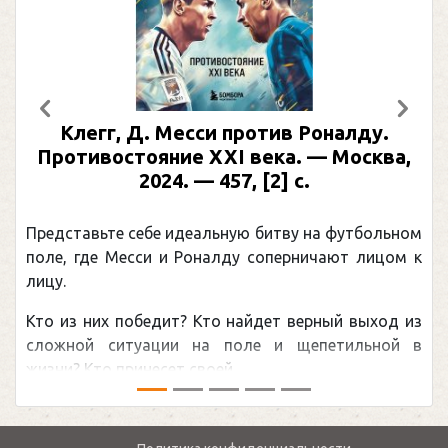
Предыдущий
След
Клегг, Д. Месси против Роналду.
Противостояние XXI века. — Москва,
2024. — 457, [2] с.
Представьте себе идеальную битву на футбольном
поле, где Месси и Роналду соперничают лицом к
лицу.
Кто из них победит? Кто найдет верный выход из
сложной ситуации на поле и щепетильной в
жизни? Кто принесет своей ...