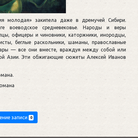
ия молодая» закипела даже в дремучей Сибири.
е воеводское средневековье. Народы и веры
пцы, офицеры и чиновники, каторжники, инородцы,
исты, беглые раскольники, шаманы, православные
гары — все они вместе, враждуя между собой или
ской Азии. Эти обжигающие сюжеты Алексей Иванов
омана.
романа
ение записи
0