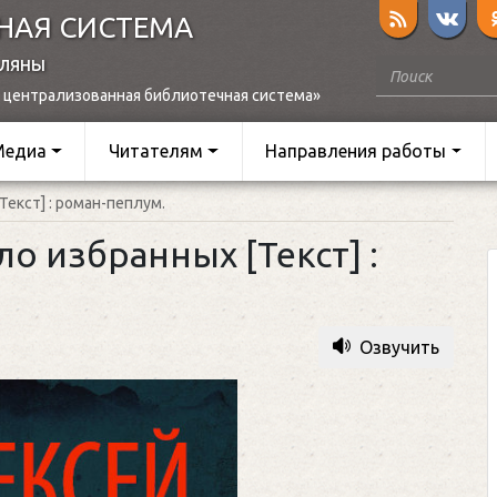
НАЯ СИСТЕМА
оляны
 централизованная библиотечная система»
Медиа
Читателям
Направления работы
[Текст] : роман-пеплум.
ло избранных [Текст] :
Озвучить