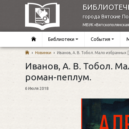
БИБЛИОТЕЧ
города Вятские П
МБУК «Вятскополянская
Библиотеки
События
›
Новинки
›
Иванов, А. В. Тобол. Мало избранных 
Иванов, А. В. Тобол. Ма
роман-пеплум.
6 Июля 2018