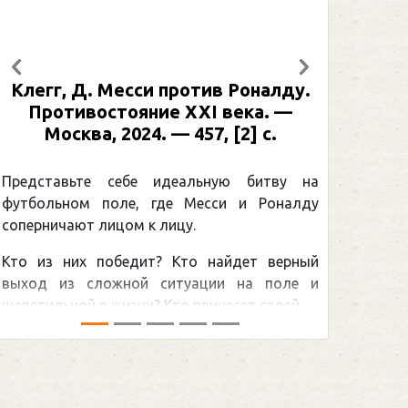
Предыдущий
Следующий
Клегг, Д. Месси против Роналду.
Противостояние XXI века. —
Москва, 2024. — 457, [2] с.
Представьте себе идеальную битву на
футбольном поле, где Месси и Роналду
соперничают лицом к лицу.
Кто из них победит? Кто найдет верный
выход из сложной ситуации на поле и
щепетильной в жизни? Кто принесет своей ...