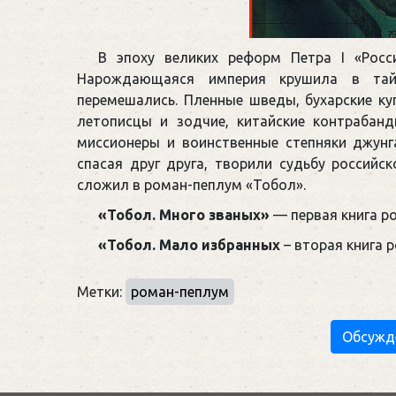
В эпоху великих реформ Петра I «Росс
Нарождающаяся империя крушила в тайг
перемешались. Пленные шведы, бухарские ку
летописцы и зодчие, китайские контрабанд
миссионеры и воинственные степняки джун
спасая друг друга, творили судьбу россий
сложил в роман-пеплум «Тобол».
«Тобол. Много званых»
— первая книга р
«Тобол. Мало избранных
– вторая книга 
Метки:
роман-пеплум
Обсужд