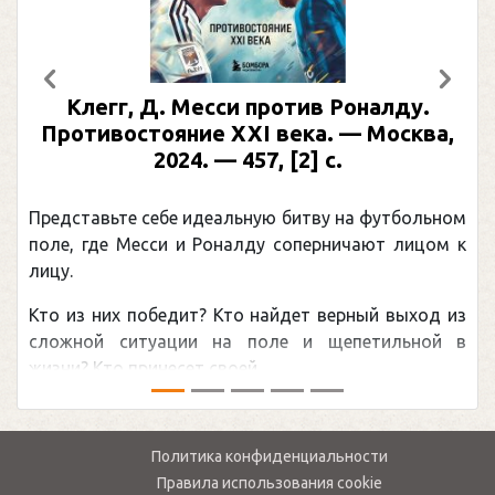
Предыдущий
След
Клегг, Д. Месси против Роналду.
Противостояние XXI века. — Москва,
2024. — 457, [2] с.
Представьте себе идеальную битву на футбольном
поле, где Месси и Роналду соперничают лицом к
лицу.
Кто из них победит? Кто найдет верный выход из
сложной ситуации на поле и щепетильной в
жизни? Кто принесет своей ...
Политика конфиденциальности
Правила использования cookie