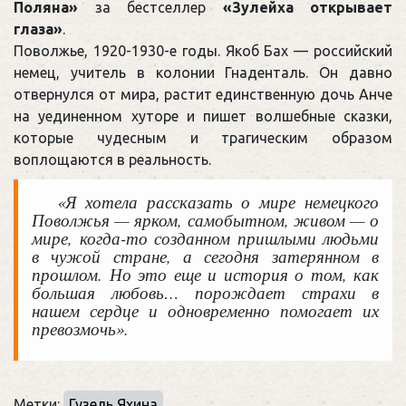
Поляна»
за бестселлер
«Зулейха открывает
глаза»
.
Поволжье, 1920-1930-е годы. Якоб Бах — российский
немец, учитель в колонии Гнаденталь. Он давно
отвернулся от мира, растит единственную дочь Анче
на уединенном хуторе и пишет волшебные сказки,
которые чудесным и трагическим образом
воплощаются в реальность.
«Я хотела рассказать о мире немецкого
Поволжья — ярком, самобытном, живом — о
мире, когда-то созданном пришлыми людьми
в чужой стране, а сегодня затерянном в
прошлом. Но это еще и история о том, как
большая любовь… порождает страхи в
нашем сердце и одновременно помогает их
превозмочь».
Метки:
Гузель Яхина