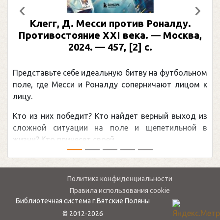
Предыдущий
След
Клегг, Д. Месси против Роналду.
Противостояние XXI века. — Москва,
2024. — 457, [2] с.
Представьте себе идеальную битву на футбольном
поле, где Месси и Роналду соперничают лицом к
лицу.
Кто из них победит? Кто найдет верный выход из
сложной ситуации на поле и щепетильной в
жизни? Кто принесет своей ...
Политика конфиденциальности
Правила использования cookie
Библиотечная система г.Вятские Поляны
© 2012-2026