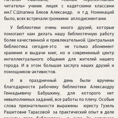
читатель» ученик лицея с кадетскими классами
им.Г.С.Шпагина Бяков Александр. и т.д. Номинаций
было, всех встречали громкими аплодисментами.
У библиотеки очень много друзей, которые
помогают нам делать нашу библиотечную работу
более качественной и привлекательной. Центральная
библиотека сегодня-это не только абонемент
хранения и выдачи книг, но и современный центр
интеллектуального общения для жителей нашего
города. И в этом большая заслуга наших друзей и
помощников-активистов.
И в праздничный день были вручены
благодарности рабочему библиотеки Александру
Геннадьевичу Бабушкину, для которого нет
невыполнимых заданий, все работы по плечу. Особые
слова признательности выражены юристу Гузель
Рашитовне Тарасовой за практический опыт в деле