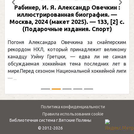
Предыдущий
След
Рабинер, И. Я. Александр Овечкин :
иллюстрированная биография. —
Москва, 2024 (макет 2025). — 133, [2] с.
(Подарочные издания. Спорт)
Погоня Александра Овечкина за снайперским
рекордом НХЛ, который принадлежит великому
канадцу Уэйну Гретцки, — едва ли не самая
обсуждаемая хоккейная тема последних лет в
мире.Перед сезоном Национальной хоккейной лиги
— ...
Политика конфиденциальности
Правила использования cookie
Библиотечная система г.Вятские Поляны
© 2012-2026