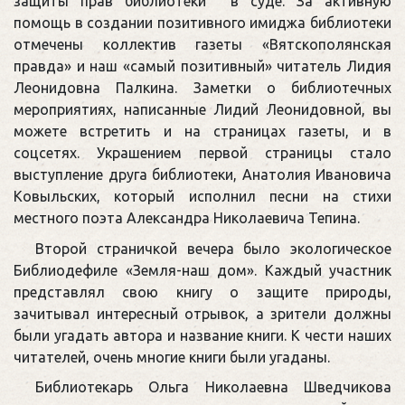
защиты прав библиотеки в суде. За активную
помощь в создании позитивного имиджа библиотеки
отмечены коллектив газеты «Вятскополянская
правда» и наш «самый позитивный» читатель Лидия
Леонидовна Палкина. Заметки о библиотечных
мероприятиях, написанные Лидий Леонидовной, вы
можете встретить и на страницах газеты, и в
соцсетях. Украшением первой страницы стало
выступление друга библиотеки, Анатолия Ивановича
Ковыльских, который исполнил песни на стихи
местного поэта Александра Николаевича Тепина.
Второй страничкой вечера было экологическое
Библиодефиле «Земля-наш дом». Каждый участник
представлял свою книгу о защите природы,
зачитывал интересный отрывок, а зрители должны
были угадать автора и название книги. К чести наших
читателей, очень многие книги были угаданы.
Библиотекарь Ольга Николаевна Шведчикова