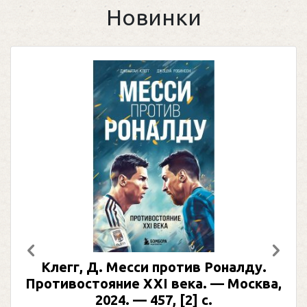
Новинки
Предыдущий
След
Месси против Роналду.
Рабинер, И. Я.
ие XXI века. — Москва,
иллюстрирова
4. — 457, [2] с.
Москва, 2024 (мак