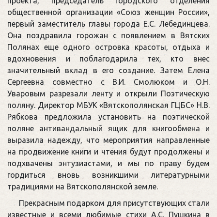
проекта, председатель городского отделения
общественной организации «Союз женщин России»,
первый заместитель главы города Е.С. Лебединцева.
Она поздравила горожан с появлением в Вятских
Полянах еще одного островка красоты, отдыха и
вдохновения и поблагодарила тех, кто внес
значительный вклад в его создание. Затем Елена
Сергеевна совместно с В.И. Смолюком и О.Н.
Уваровым разрезали ленту и открыли Поэтическую
поляну. Директор МБУК «Вятскополянская ГЦБС» Н.В.
Рябкова предложила установить на поэтической
поляне антивандальный ящик для книгообмена и
выразила надежду, что мероприятия направленные
на продвижение книги и чтения будут продолжены и
подхвачены энтузиастами, и мы по праву будем
гордиться вновь возникшими литературными
традициями на Вятскополянской земле.
Прекрасным подарком для присутствующих стали
известные и всеми любимые стихи А.С. Пушкина в