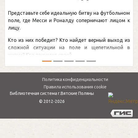
(Подарочные
 идеальную битву на футбольном
Погоня Александра 
и Роналду соперничают лицом к
рекордом НХЛ, кото
канадцу Уэйну Грет
ит? Кто найдет верный выход из
обсуждаемая хоккей
ии на поле и щепетильной в
мире.Перед сезоном Н
 своей ...
— ...
Политика конфиденциальности
Правила использования cookie
Библиотечная система г.Вятские Поляны
© 2012-2026