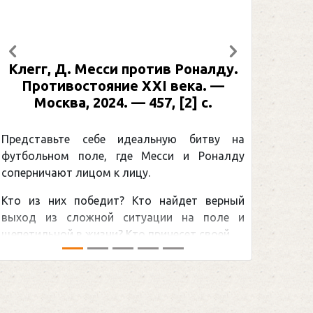
Предыдущий
Следующий
Клегг, Д. Месси против Роналду.
Рабине
Противостояние XXI века. —
: иллю
Москва, 2024. — 457, [2] с.
Москва
[2] 
Представьте себе идеальную битву на
футбольном поле, где Месси и Роналду
Погоня
соперничают лицом к лицу.
снайпер
Кто из них победит? Кто найдет верный
принадл
выход из сложной ситуации на поле и
Гретцки,
щепетильной в жизни? Кто принесет своей ...
хоккейна
сезоном Н