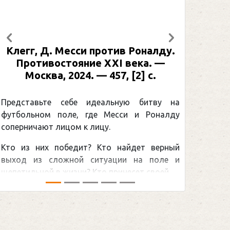
Предыдущий
Следующий
Клегг, Д. Месси против Роналду.
Противостояние XXI века. —
Москва, 2024. — 457, [2] с.
Представьте себе идеальную битву на
футбольном поле, где Месси и Роналду
соперничают лицом к лицу.
Кто из них победит? Кто найдет верный
выход из сложной ситуации на поле и
щепетильной в жизни? Кто принесет своей ...