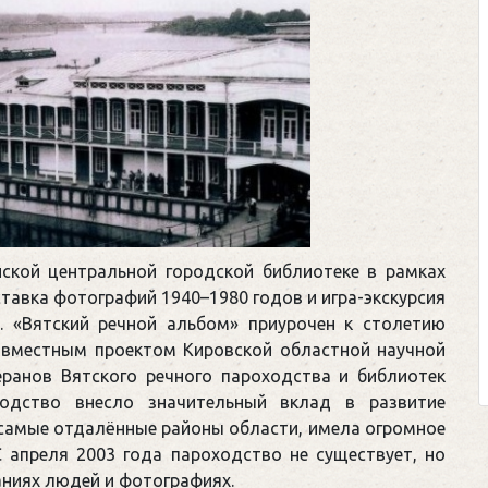
нской центральной городской библиотеке в рамках
тавка фотографий 1940–1980 годов и игра-экскурсия
). «Вятский речной альбом» приурочен к столетию
совместным проектом Кировской областной научной
теранов Вятского речного пароходства и библиотек
ходство внесло значительный вклад в развитие
 самые отдалённые районы области, имела огромное
С апреля 2003 года пароходство не существует, но
аниях людей и фотографиях.