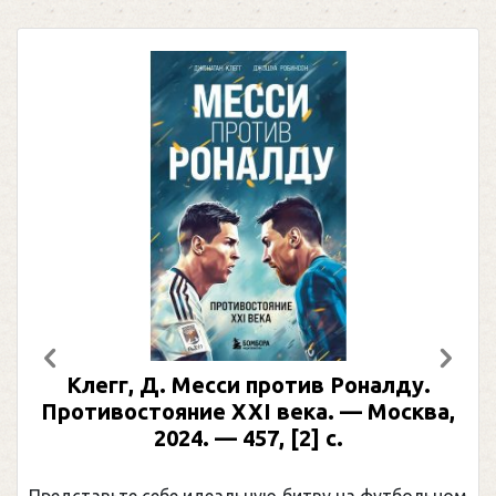
Предыдущий
След
Клегг, Д. Месси против Роналду.
Противостояние XXI века. — Москва,
2024. — 457, [2] с.