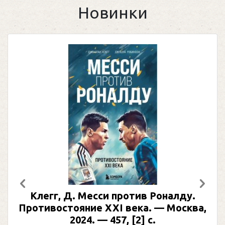
Новинки
Предыдущий
След
Клегг, Д. Месси против Роналду.
Противостояние XXI века. — Москва,
2024. — 457, [2] с.