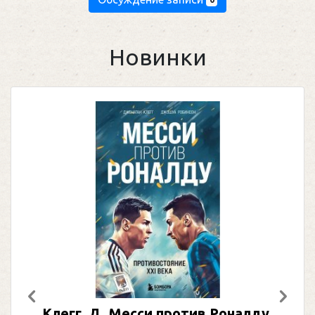
Новинки
Предыдущий
След
Клегг, Д. Месси против Роналду.