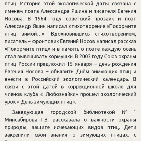
птиц. История этой экологической даты связана с
именем поэта Александра Яшина и писателя Евгения
Носова. В 1964 году советский прозаик и поэт
Александр Яшин написал стихотворение «Покормите
птиц зимой…». Вдохновившись стихотворением,
писатель – фронтовик Евгений Носов написал рассказ
«Покормите птиц» и в память о поэте каждую осень
стал вывешивать кормушки. В 2003 году Союз охраны
птиц России предложил 15 января – день рождения
Евгения Носова – объявить Днём зимующих птиц и
внести в Российский экологический календарь. В
связи с этой датой в коррекционной школе для
членов клуба « Любознайки» прошел экологический
урок « День зимующих птиц».
Заведующая городской библиотекой №1
Минсабирова Г.З. рассказала о важности охраны
природы, защите исчезающих видов птиц. Дети
закрепили свои знания о зимующих птицах, с