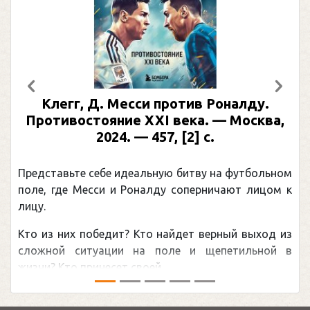
Предыдущий
След
Клегг, Д. Месси против Роналду.
Противостояние XXI века. — Москва,
2024. — 457, [2] с.
Представьте себе идеальную битву на футбольном
поле, где Месси и Роналду соперничают лицом к
лицу.
Кто из них победит? Кто найдет верный выход из
сложной ситуации на поле и щепетильной в
жизни? Кто принесет своей ...