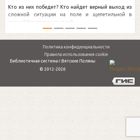
из них победит? Кто найдет верный выход из
обсужда
ной ситуации на поле и щепетильной в
мире.Пер
? Кто принесет своей ...
— ...
Политика конфиденциальности
Правила использования cookie
Библиотечная система г.Вятские Поляны
© 2012-2026