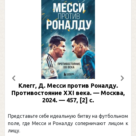
Предыдущий
След
Клегг, Д. Месси против Роналду.
Раби
отивостояние XXI века. — Москва,
илл
2024. — 457, [2] с.
Москва
(П
ставьте себе идеальную битву на футбольном
Погоня 
, где Месси и Роналду соперничают лицом к
рекордо
канадцу