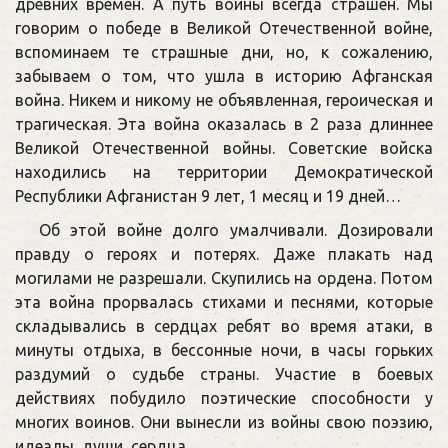
древних времен. А путь войны всегда страшен. Мы
говорим о победе в Великой Отечественной войне,
вспоминаем те страшные дни, но, к сожалению,
забываем о том, что ушла в историю Афганская
война. Никем и никому не объявленная, героическая и
трагическая. Эта война оказалась в 2 раза длиннее
Великой Отечественной войны. Советские войска
находились на территории Демократической
Республики Афганистан 9 лет, 1 месяц и 19 дней…
Об этой войне долго умалчивали. Дозировали
правду о героях и потерях. Даже плакать над
могилами не разрешали. Скупились на ордена. Потом
эта война прорвалась стихами и песнями, которые
складывались в сердцах ребят во время атаки, в
минуты отдыха, в бессонные ночи, в часы горьких
раздумий о судьбе страны. Участие в боевых
действиях побудило поэтические способности у
многих воинов. Они вынесли из войны свою поэзию,
идеалы, души, сердца.