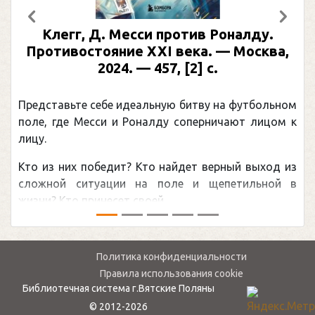
Предыдущий
След
Клегг, Д. Месси против Роналду.
Противостояние XXI века. — Москва,
2024. — 457, [2] с.
Представьте себе идеальную битву на футбольном
поле, где Месси и Роналду соперничают лицом к
лицу.
Кто из них победит? Кто найдет верный выход из
сложной ситуации на поле и щепетильной в
жизни? Кто принесет своей ...
Политика конфиденциальности
Правила использования cookie
Библиотечная система г.Вятские Поляны
© 2012-2026