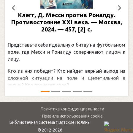
Предыдущий
След
Клегг, Д. Месси против Роналду.
Противостояние XXI века. — Москва,
2024. — 457, [2] с.
Представьте себе идеальную битву на футбольном
поле, где Месси и Роналду соперничают лицом к
лицу.
Кто из них победит? Кто найдет верный выход из
сложной ситуации на поле и щепетильной в
жизни? Кто принесет своей ...
Политика конфиденциальности
Правила использования cookie
Библиотечная система г.Вятские Поляны
© 2012-2026