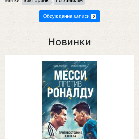
Метки:
викторины
,
по заявкам
Обсуждение записи
0
Новинки