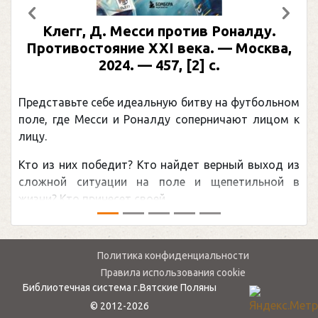
Предыдущий
След
ив Роналду.
Рабинер, И. Я. Александр 
ка. — Москва,
иллюстрированная биог
] с.
Москва, 2024 (макет 2025). —
(Подарочные издания. 
тву на футбольном
Погоня Александра Овечкина за
перничают лицом к
рекордом НХЛ, который принадл
канадцу Уэйну Гретцки, — едва
т верный выход из
обсуждаемая хоккейная тема по
и щепетильной в
мире.Перед сезоном Национальной 
— ...
Политика конфиденциальности
Правила использования cookie
Библиотечная система г.Вятские Поляны
© 2012-2026