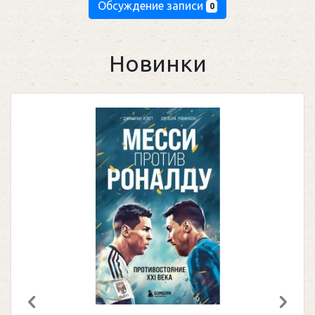
Обсуждение записи
0
Новинки
Предыдущий
След