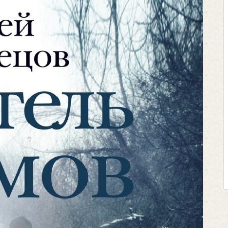
Клегг, Д. 
Противос
Москва, 
Представьте 
футбольном по
соперничают ли
Кто из них по
выход из сло
щепетильной в ж