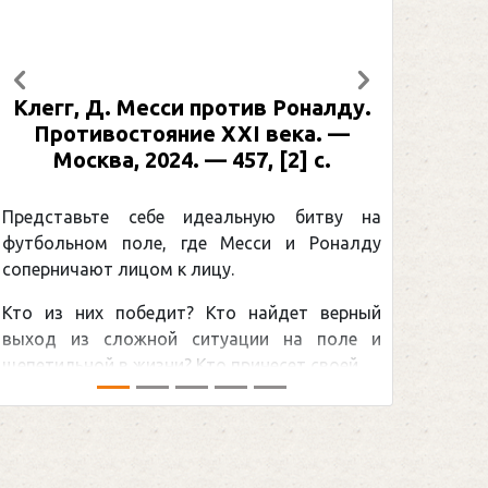
Предыдущий
Следующий
Месси против Роналду.
Рабинер, И. Я. Але
тояние XXI века. —
: иллюстрированная
2024. — 457, [2] с.
Москва, 2024 (макет
[2] с. (Подарочн
Спорт
себе идеальную битву на
ле, где Месси и Роналду
Погоня Александра
цом к лицу.
снайперским рекордо
бедит? Кто найдет верный
принадлежит великом
жной ситуации на поле и
Гретцки, — едва ли не 
изни? Кто принесет своей ...
хоккейная тема последних
сезоном Национальной хок