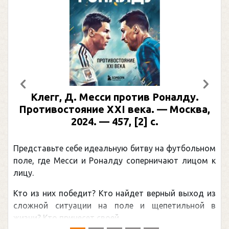
Предыдущий
След
Клегг, Д. Месси против Роналду.
Противостояние XXI века. — Москва,
2024. — 457, [2] с.
Представьте себе идеальную битву на футбольном
поле, где Месси и Роналду соперничают лицом к
лицу.
Кто из них победит? Кто найдет верный выход из
сложной ситуации на поле и щепетильной в
жизни? Кто принесет своей ...