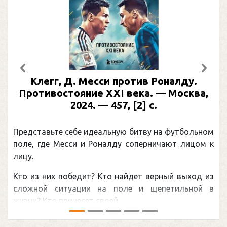
Предыдущий
След
Клегг, Д. Месси против Роналду.
Противостояние XXI века. — Москва,
2024. — 457, [2] с.
Представьте себе идеальную битву на футбольном
поле, где Месси и Роналду соперничают лицом к
лицу.
Кто из них победит? Кто найдет верный выход из
сложной ситуации на поле и щепетильной в
жизни? Кто принесет своей ...