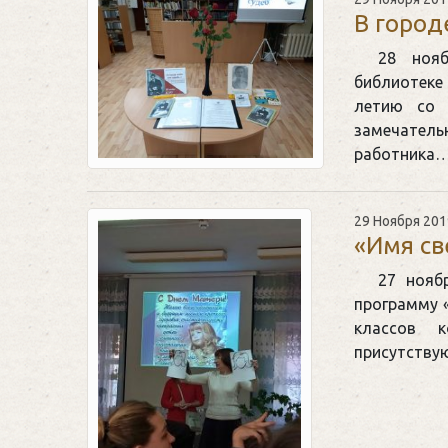
В город
28 нояб
библиотеке
летию со 
замечател
работника
29 Ноября 201
«Имя св
27 нояб
программу 
классов 
присутств