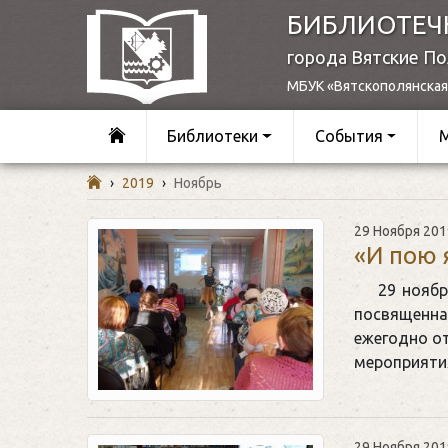
БИБЛИОТЕЧ
города Вятские П
МБУК «Вятскополянская
Библиотеки
События
›
2019
›
Ноябрь
29 Ноября 201
«И пою 
29 ноябр
посвященна
ежегодно от
мероприяти
29 Ноября 201