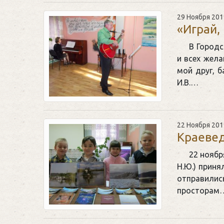
29 Ноября 201
«Играй,
В Городс
и всех жел
мой друг, б
И.В.…
22 Ноября 201
Краевед
22 ноябр
Н.Ю.) приня
отправили
просторам