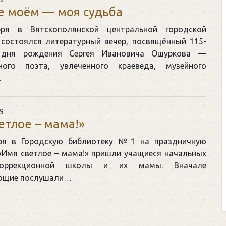
е моём — моя судьба
ря в Вятскополянской центральной городской
 состоялся литературный вечер, посвящённый 115-
дня рождения Сергея Ивановича Ошуркова —
ьного поэта, увлеченного краеведа, музейного
Клегг, Д. Месси против Роналд
…
Противостояние XXI века. —
Москва, 2024. — 457, [2] с.
9
етлое – мама!»
Представьте себе идеальную битву
футбольном поле, где Месси и Рона
ря в Городскую библиотеку №1 на праздничную
соперничают лицом к лицу.
«Имя светлое – мама!» пришли учащиеся начальных
коррекционной школы и их мамы. Вначале
Кто из них победит? Кто найдет вер
ующие послушали…
выход из сложной ситуации на пол
щепетильной в жизни? Кто принесет своей 