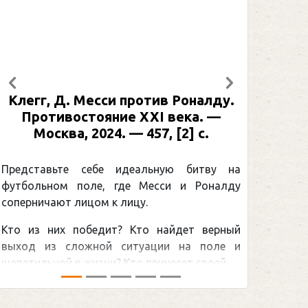
Предыдущий
Следующий
у.
Рабинер, И. Я. Александр Овечкин
: иллюстрированная биография. —
Москва, 2024 (макет 2025). — 133,
[2] с. (Подарочные издания.
Спорт)
 на
лду
Погоня Александра Овечкина за
снайперским рекордом НХЛ, который
ный
принадлежит великому канадцу Уэйну
е и
Гретцки, — едва ли не самая обсуждаемая
...
хоккейная тема последних лет в мире.Перед
сезоном Национальной хоккейной лиги — ...