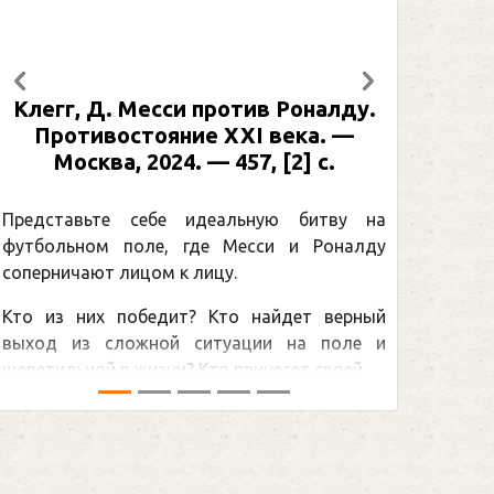
Предыдущий
Следующий
Клегг, Д. Месси против Роналду.
Рабинер,
Противостояние XXI века. —
: иллюс
Москва, 2024. — 457, [2] с.
Москва, 
[2] с
редставьте себе идеальную битву на
утбольном поле, где Месси и Роналду
Погоня 
оперничают лицом к лицу.
снайперс
то из них победит? Кто найдет верный
принадле
ыход из сложной ситуации на поле и
Гретцки, —
епетильной в жизни? Кто принесет своей ...
хоккейная 
сезоном Нац