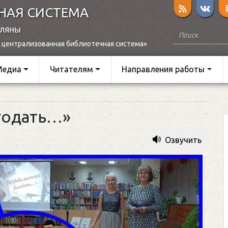
НАЯ СИСТЕМА
оляны
 централизованная библиотечная система»
Медиа
Читателям
Направления работы
годать…»
Озвучить