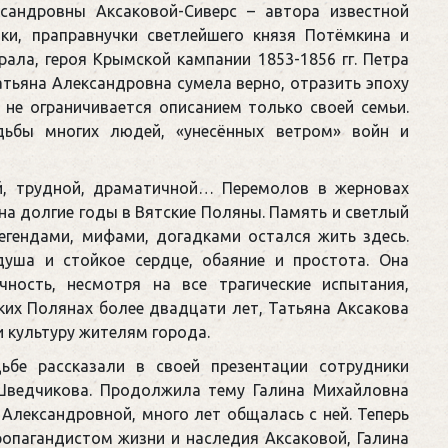
сандровны Аксаковой-Сиверс – автора известной
ки, праправнучки светлейшего князя Потёмкина и
ала, героя Крымской кампании 1853-1856 гг. Петра
тьяна Александровна сумела верно, отразить эпоху
 не ограничивается описанием только своей семьи.
дьбы многих людей, «унесённых ветром» войн и
й, трудной, драматичной… Перемолов в жерновах
 на долгие годы в Вятские Поляны. Память и светлый
егендами, мифами, догадками остался жить здесь.
уша и стойкое сердце, обаяние и простота. Она
чность, несмотря на все трагические испытания,
ких Полянах более двадцати лет, Татьяна Аксакова
и культуру жителям города.
ьбе рассказали в своей презентации сотрудники
Шведчикова. Продолжила тему Галина Михайловна
Александровной, много лет общалась с ней. Теперь
ропагандистом жизни и наследия Аксаковой, Галина