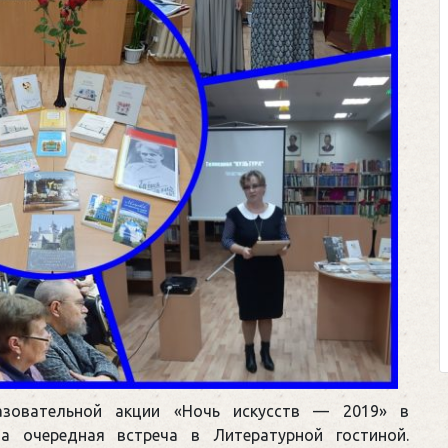
П
ф
с
К
в
щ
разовательной акции «Ночь искусств — 2019» в
а очередная встреча в Литературной гостиной.