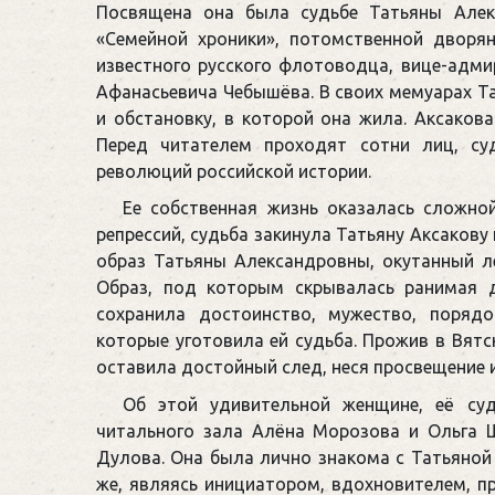
Посвящена она была судьбе Татьяны Алек
«Семейной хроники», потомственной дворян
известного русского флотоводца, вице-адмир
Афанасьевича Чебышёва. В своих мемуарах Та
и обстановку, в которой она жила. Аксакова
Перед читателем проходят сотни лиц, су
революций российской истории.
Ее собственная жизнь оказалась сложно
репрессий, судьба закинула Татьяну Аксакову
образ Татьяны Александровны, окутанный л
Образ, под которым скрывалась ранимая д
сохранила достоинство, мужество, порядо
которые уготовила ей судьба. Прожив в Вятс
оставила достойный след, неся просвещение 
Об этой удивительной женщине, её суд
читального зала Алёна Морозова и Ольга 
Дулова. Она была лично знакома с Татьяной 
же, являясь инициатором, вдохновителем, п