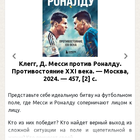
Предыдущий
След
Клегг, Д. Месси против Роналду.
Противостояние XXI века. — Москва,
2024. — 457, [2] с.
Представьте себе идеальную битву на футбольном
поле, где Месси и Роналду соперничают лицом к
лицу.
Кто из них победит? Кто найдет верный выход из
сложной ситуации на поле и щепетильной в
жизни? Кто принесет своей ...