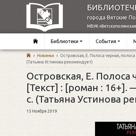
БИБЛИОТЕЧ
города Вятские П
МБУК «Вятскополянская
Библиотеки
События
›
Новинки
›
Островская, Е. Полоса черная, полоса б
(Татьяна Устинова рекомендует)
Островская, Е. Полоса 
[Текст] : [роман : 16+].
с. (Татьяна Устинова р
15 Ноября 2019