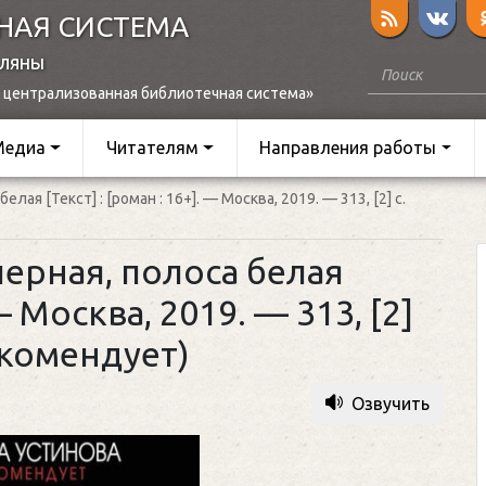
НАЯ СИСТЕМА
оляны
 централизованная библиотечная система»
Медиа
Читателям
Направления работы
елая [Текст] : [роман : 16+]. — Москва, 2019. — 313, [2] с.
черная, полоса белая
 — Москва, 2019. — 313, [2]
екомендует)
Озвучить