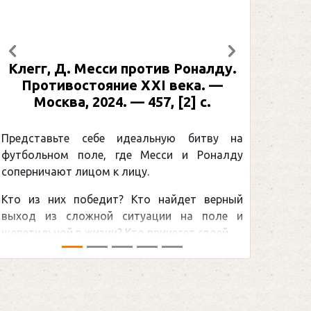
Предыдущий
Следующий
Клегг, Д. Месси против Роналду.
Противостояние XXI века. —
Москва, 2024. — 457, [2] с.
Представьте себе идеальную битву на
футбольном поле, где Месси и Роналду
соперничают лицом к лицу.
Кто из них победит? Кто найдет верный
выход из сложной ситуации на поле и
щепетильной в жизни? Кто принесет своей ...