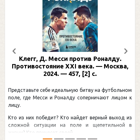
Предыдущий
След
Клегг, Д. Месси против Роналду.
Противостояние XXI века. — Москва,
2024. — 457, [2] с.
Представьте себе идеальную битву на футбольном
поле, где Месси и Роналду соперничают лицом к
лицу.
Кто из них победит? Кто найдет верный выход из
сложной ситуации на поле и щепетильной в
жизни? Кто принесет своей ...