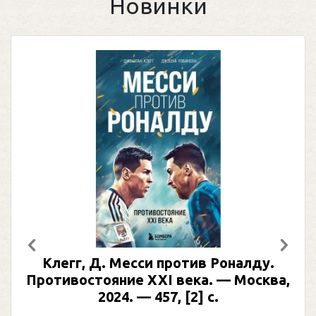
Новинки
Предыдущий
След
Клегг, Д. Месси против Роналду.
Противостояние XXI века. — Москва,
2024. — 457, [2] с.