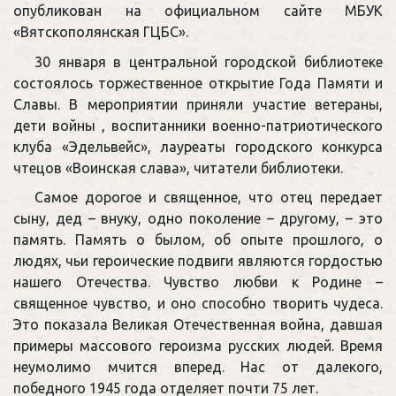
опубликован на официальном сайте МБУК
«Вятскополянская ГЦБС».
30 января в центральной городской библиотеке
состоялось торжественное открытие Года Памяти и
Славы. В мероприятии приняли участие ветераны,
дети войны , воспитанники военно-патриотического
клуба «Эдельвейс», лауреаты городского конкурса
чтецов «Воинская слава», читатели библиотеки.
Самое дорогое и священное, что отец передает
сыну, дед – внуку, одно поколение – другому, – это
память. Память о былом, об опыте прошлого, о
людях, чьи героические подвиги являются гордостью
нашего Отечества. Чувство любви к Родине –
священное чувство, и оно способно творить чудеса.
Это показала Великая Отечественная война, давшая
примеры массового героизма русских людей. Время
неумолимо мчится вперед. Нас от далекого,
победного 1945 года отделяет почти 75 лет.