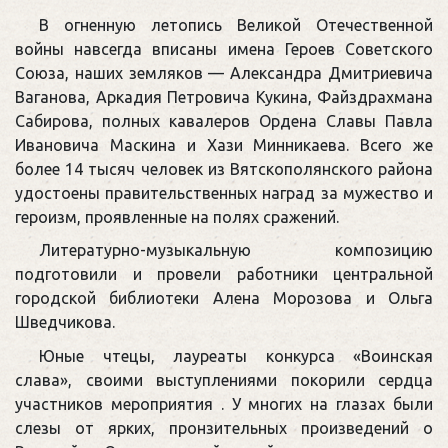
В огненную летопись Великой Отечественной
войны навсегда вписаны имена Героев Советского
Союза, наших земляков — Александра Дмитриевича
Ваганова, Аркадия Петровича Кукина, Файздрахмана
Сабирова, полных кавалеров Ордена Славы Павла
Ивановича Маскина и Хази Минникаева. Всего же
более 14 тысяч человек из Вятскополянского района
удостоены правительственных наград за мужество и
героизм, проявленные на полях сражений.
Литературно-музыкальную композицию
подготовили и провели работники центральной
городской библиотеки Алена Морозова и Ольга
Шведчикова.
Юные чтецы, лауреаты конкурса «Воинская
слава», своими выступлениями покорили сердца
участников мероприятия . У многих на глазах были
слезы от ярких, пронзительных произведений о