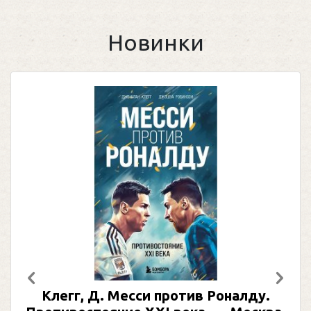
Новинки
Предыдущий
След
Клегг, Д. Месси против Роналду.